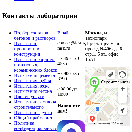
Контакты лаборатории
Подбор составов
Email
Москва
, м.
бетонов и растворов
Технопарк
contact@icsm-
Испытание
,Проектируемый
msk.ru
прочности в
проезд №4062, д.6.
конструкции
стр.1, 5 эт., офис
+7 495 120
Испытание кирпича
15А1
4635
и стеновых,
керамических блоков
+7 900 585
Испытания цемента
3790
Испытания щебня
Испытания песка
с 08:00 до
Испытания бетона
18:00
Прочие услуги
Испытание раствора
Напишите
строительного
нам!
Испытание грунта
Общий прайс-лист
Политика
конфиденциальности