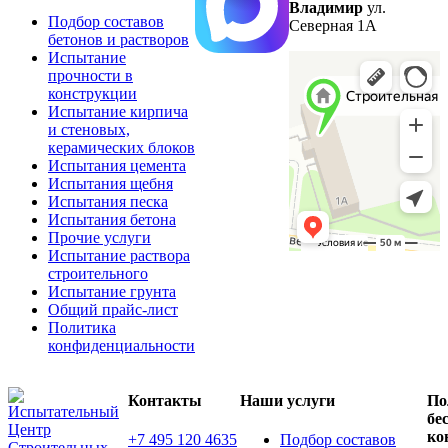
Владимир
ул.
Подбор составов
Северная 1А
бетонов и растворов
Испытание
прочности в
конструкции
Испытание кирпича
и стеновых,
керамических блоков
Испытания цемента
Испытания щебня
Испытания песка
Испытания бетона
Прочие услуги
Испытание раствора
строительного
Испытание грунта
Общий прайс-лист
Политика
конфиденциальности
Контакты
Наши услуги
По
бе
ко
+7 495 120 4635
Подбор составов