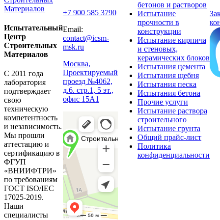
бетонов и растворов
+7 900 585 3790
Испытание
За
прочности в
ко
Испытательный
Email:
конструкции
Центр
contact@icsm-
Испытание кирпича
Строительных
msk.ru
и стеновых,
Материалов
керамических блоков
Москва,
Испытания цемента
Проектируемый
С 2011 года
Испытания щебня
проезд №4062,
лаборатория
Испытания песка
д.6. стр.1, 5 эт.,
подтверждает
Испытания бетона
офис 15А1
свою
Прочие услуги
техническую
Испытание раствора
компетентность
строительного
и независимость.
Испытание грунта
Мы прошли
Общий прайс-лист
аттестацию и
Политика
сертификацию в
конфиденциальности
ФГУП
«ВНИИФТРИ»
по требованиям
ГОСТ ISO/IEC
17025-2019.
Наши
специалисты