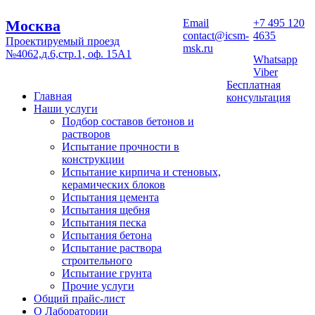
Москва
Email
+7 495 120
contact@icsm-
4635
Проектируемый проезд
msk.ru
№4062,д.6,стр.1, оф. 15А1
Whatsapp
Viber
Бесплатная
Главная
консультация
Наши услуги
Подбор составов бетонов и
растворов
Испытание прочности в
конструкции
Испытание кирпича и стеновых,
керамических блоков
Испытания цемента
Испытания щебня
Испытания песка
Испытания бетона
Испытание раствора
строительного
Испытание грунта
Прочие услуги
Общий прайс-лист
О Лаборатории